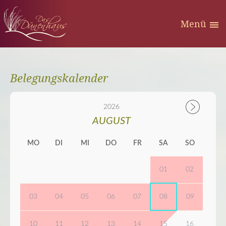
Menü
Belegungskalender
2026
AUGUST
MO
DI
MI
DO
FR
SA
SO
01
02
03
04
05
06
07
08
09
10
11
12
13
14
15
16