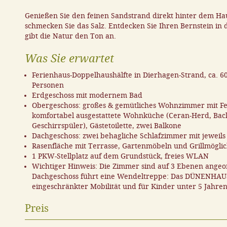
Genießen Sie den feinen Sandstrand direkt hinter dem Hau
schmecken Sie das Salz. Entdecken Sie Ihren Bernstein in 
gibt die Natur den Ton an.
Was Sie erwartet
Ferienhaus-Doppelhaushälfte in Dierhagen-Strand, ca. 6
Personen
Erdgeschoss mit modernem Bad
Obergeschoss: großes & gemütliches Wohnzimmer mit Fe
komfortabel ausgestattete Wohnküche (Ceran-Herd, Back
Geschirrspüler), Gästetoilette, zwei Balkone
Dachgeschoss: zwei behagliche Schlafzimmer mit jeweils
Rasenfläche mit Terrasse, Gartenmöbeln und Grillmöglic
1 PKW-Stellplatz auf dem Grundstück, freies WLAN
Wichtiger Hinweis: Die Zimmer sind auf 3 Ebenen ange
Dachgeschoss führt eine Wendeltreppe: Das DÜNENHAUS 
eingeschränkter Mobilität und für Kinder unter 5 Jahre
Preis