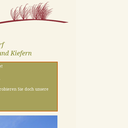
rf
und Kiefern
e!
»
probieren Sie doch unsere